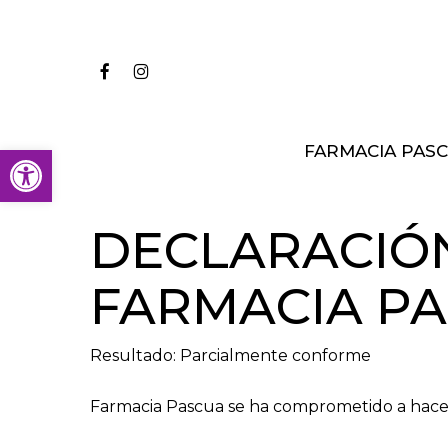
Ir
al
contenido
FACEBOOK
INSTAGRAM
principal
Abrir barra de herramientas
FARMACIA PAS
DECLARACIÓN
FARMACIA P
Resultado: Parcialmente conforme
Farmacia Pascua se ha comprometido a hacer