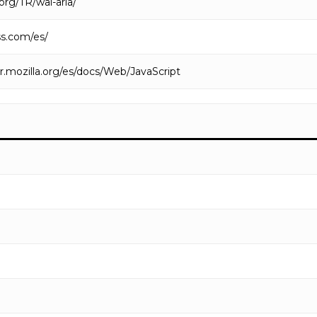
org/TR/wai-aria/
ss.com/es/
r.mozilla.org/es/docs/Web/JavaScript